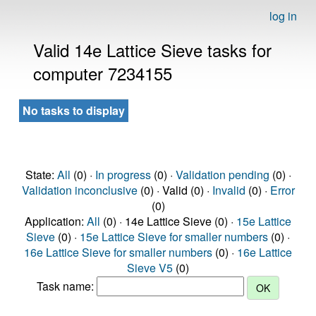
log in
Valid 14e Lattice Sieve tasks for
computer 7234155
No tasks to display
State:
All
(0) ·
In progress
(0) ·
Validation pending
(0) ·
Validation inconclusive
(0) · Valid (0) ·
Invalid
(0) ·
Error
(0)
Application:
All
(0) · 14e Lattice Sieve (0) ·
15e Lattice
Sieve
(0) ·
15e Lattice Sieve for smaller numbers
(0) ·
16e Lattice Sieve for smaller numbers
(0) ·
16e Lattice
Sieve V5
(0)
Task name: