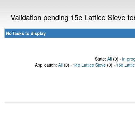
Validation pending 15e Lattice Sieve f
No tasks to display
State:
All
(0) ·
In pro
Application:
All
(0) ·
14e Lattice Sieve
(0) ·
15e Latti