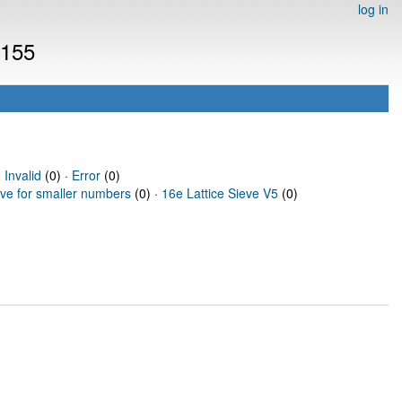
log in
4155
·
Invalid
(0) ·
Error
(0)
eve for smaller numbers
(0) ·
16e Lattice Sieve V5
(0)