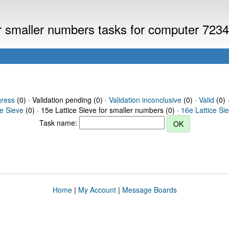
or smaller numbers tasks for computer 723
gress
(0) · Validation pending (0) ·
Validation inconclusive
(0) ·
Valid
(0) 
ce Sieve
(0) · 15e Lattice Sieve for smaller numbers (0) ·
16e Lattice Si
Task name:
Home
|
My Account
|
Message Boards