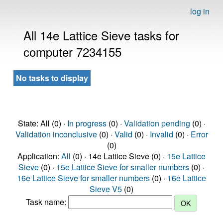
log in
All 14e Lattice Sieve tasks for
computer 7234155
No tasks to display
State: All (0) ·
In progress
(0) ·
Validation pending
(0) ·
Validation inconclusive
(0) ·
Valid
(0) ·
Invalid
(0) ·
Error
(0)
Application:
All
(0) · 14e Lattice Sieve (0) ·
15e Lattice
Sieve
(0) ·
15e Lattice Sieve for smaller numbers
(0) ·
16e Lattice Sieve for smaller numbers
(0) ·
16e Lattice
Sieve V5
(0)
Task name: