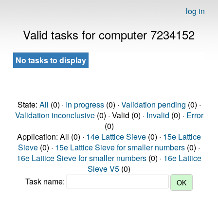
log in
Valid tasks for computer 7234152
No tasks to display
State:
All
(0) ·
In progress
(0) ·
Validation pending
(0) ·
Validation inconclusive
(0) · Valid (0) ·
Invalid
(0) ·
Error
(0)
Application: All (0) ·
14e Lattice Sieve
(0) ·
15e Lattice
Sieve
(0) ·
15e Lattice Sieve for smaller numbers
(0) ·
16e Lattice Sieve for smaller numbers
(0) ·
16e Lattice
Sieve V5
(0)
Task name: