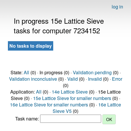
log in
In progress 15e Lattice Sieve
tasks for computer 7234152
No tasks to display
State:
All
(0) · In progress (0) ·
Validation pending
(0) ·
Validation inconclusive
(0) ·
Valid
(0) ·
Invalid
(0) ·
Error
(0)
Application:
All
(0) ·
14e Lattice Sieve
(0) · 15e Lattice
Sieve (0) ·
15e Lattice Sieve for smaller numbers
(0) ·
16e Lattice Sieve for smaller numbers
(0) ·
16e Lattice
Sieve V5
(0)
Task name: