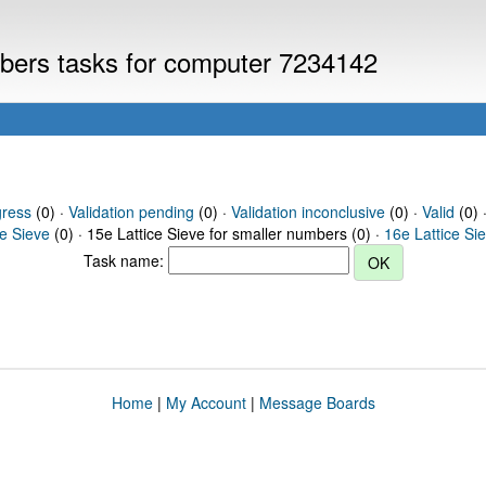
umbers tasks for computer 7234142
gress
(0) ·
Validation pending
(0) ·
Validation inconclusive
(0) ·
Valid
(0) 
ce Sieve
(0) · 15e Lattice Sieve for smaller numbers (0) ·
16e Lattice Si
Task name:
Home
|
My Account
|
Message Boards