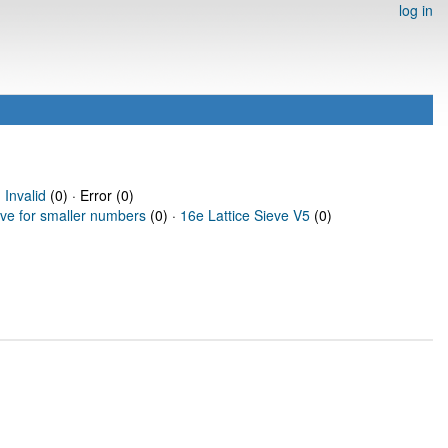
log in
·
Invalid
(0) · Error (0)
eve for smaller numbers
(0) ·
16e Lattice Sieve V5
(0)