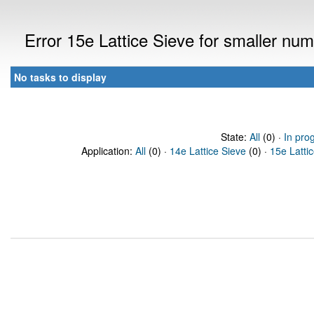
Error 15e Lattice Sieve for smaller n
No tasks to display
State:
All
(0) ·
In pro
Application:
All
(0) ·
14e Lattice Sieve
(0) ·
15e Latti