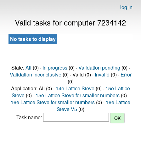
log in
Valid tasks for computer 7234142
No tasks to display
State:
All
(0) ·
In progress
(0) ·
Validation pending
(0) ·
Validation inconclusive
(0) · Valid (0) ·
Invalid
(0) ·
Error
(0)
Application: All (0) ·
14e Lattice Sieve
(0) ·
15e Lattice
Sieve
(0) ·
15e Lattice Sieve for smaller numbers
(0) ·
16e Lattice Sieve for smaller numbers
(0) ·
16e Lattice
Sieve V5
(0)
Task name: