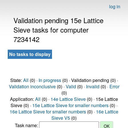
log in
Validation pending 15e Lattice
Sieve tasks for computer
7234142
No tasks to display
State:
All
(0) ·
In progress
(0) · Validation pending (0) ·
Validation inconclusive
(0) ·
Valid
(0) ·
Invalid
(0) ·
Error
(0)
Application:
All
(0) ·
14e Lattice Sieve
(0) · 15e Lattice
Sieve (0) ·
15e Lattice Sieve for smaller numbers
(0) ·
16e Lattice Sieve for smaller numbers
(0) ·
16e Lattice
Sieve V5
(0)
Task name: