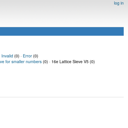
log in
·
Invalid
(0) ·
Error
(0)
eve for smaller numbers
(0) · 16e Lattice Sieve V5 (0)