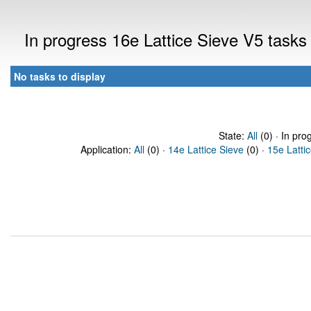
In progress 16e Lattice Sieve V5 task
No tasks to display
State:
All
(0) · In pro
Application:
All
(0) ·
14e Lattice Sieve
(0) ·
15e Latti