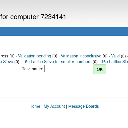
s for computer 7234141
gress (0) ·
Validation pending
(0) ·
Validation inconclusive
(0) ·
Valid
(0) 
ce Sieve
(0) ·
15e Lattice Sieve for smaller numbers
(0) ·
16e Lattice Si
Task name:
Home
|
My Account
|
Message Boards