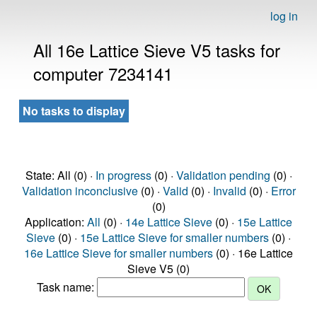
log in
All 16e Lattice Sieve V5 tasks for
computer 7234141
No tasks to display
State: All (0) ·
In progress
(0) ·
Validation pending
(0) ·
Validation inconclusive
(0) ·
Valid
(0) ·
Invalid
(0) ·
Error
(0)
Application:
All
(0) ·
14e Lattice Sieve
(0) ·
15e Lattice
Sieve
(0) ·
15e Lattice Sieve for smaller numbers
(0) ·
16e Lattice Sieve for smaller numbers
(0) · 16e Lattice
Sieve V5 (0)
Task name: