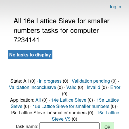
log in
All 16e Lattice Sieve for smaller
numbers tasks for computer
7234141
No tasks to display
State: All (0) ·
In progress
(0) ·
Validation pending
(0) ·
Validation inconclusive
(0) ·
Valid
(0) ·
Invalid
(0) ·
Error
(0)
Application:
All
(0) ·
14e Lattice Sieve
(0) ·
15e Lattice
Sieve
(0) ·
15e Lattice Sieve for smaller numbers
(0) ·
16e Lattice Sieve for smaller numbers (0) ·
16e Lattice
Sieve V5
(0)
Task name: