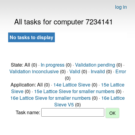
log in
All tasks for computer 7234141
No tasks to display
State: All (0) ·
In progress
(0) ·
Validation pending
(0) ·
Validation inconclusive
(0) ·
Valid
(0) ·
Invalid
(0) ·
Error
(0)
Application: All (0) ·
14e Lattice Sieve
(0) ·
15e Lattice
Sieve
(0) ·
15e Lattice Sieve for smaller numbers
(0) ·
16e Lattice Sieve for smaller numbers
(0) ·
16e Lattice
Sieve V5
(0)
Task name: