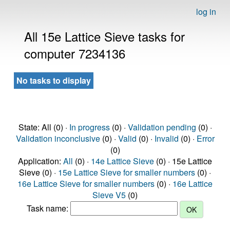
log in
All 15e Lattice Sieve tasks for
computer 7234136
No tasks to display
State: All (0) ·
In progress
(0) ·
Validation pending
(0) ·
Validation inconclusive
(0) ·
Valid
(0) ·
Invalid
(0) ·
Error
(0)
Application:
All
(0) ·
14e Lattice Sieve
(0) · 15e Lattice
Sieve (0) ·
15e Lattice Sieve for smaller numbers
(0) ·
16e Lattice Sieve for smaller numbers
(0) ·
16e Lattice
Sieve V5
(0)
Task name: