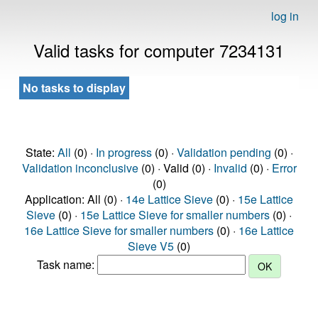
log in
Valid tasks for computer 7234131
No tasks to display
State:
All
(0) ·
In progress
(0) ·
Validation pending
(0) ·
Validation inconclusive
(0) · Valid (0) ·
Invalid
(0) ·
Error
(0)
Application: All (0) ·
14e Lattice Sieve
(0) ·
15e Lattice
Sieve
(0) ·
15e Lattice Sieve for smaller numbers
(0) ·
16e Lattice Sieve for smaller numbers
(0) ·
16e Lattice
Sieve V5
(0)
Task name: