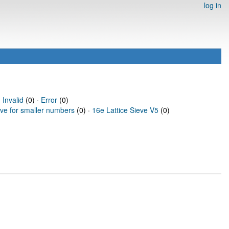
log in
·
Invalid
(0) ·
Error
(0)
eve for smaller numbers
(0) ·
16e Lattice Sieve V5
(0)