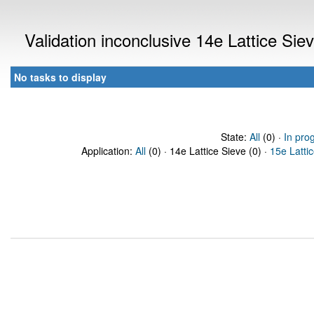
Validation inconclusive 14e Lattice Si
No tasks to display
State:
All
(0) ·
In pro
Application:
All
(0) · 14e Lattice Sieve (0) ·
15e Latti