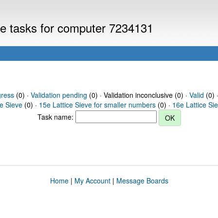
eve tasks for computer 7234131
gress
(0) ·
Validation pending
(0) · Validation inconclusive (0) ·
Valid
(0) 
ce Sieve
(0) ·
15e Lattice Sieve for smaller numbers
(0) ·
16e Lattice Si
Task name:
Home
|
My Account
|
Message Boards