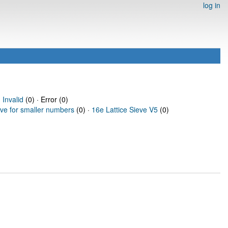
log in
·
Invalid
(0) · Error (0)
eve for smaller numbers
(0) ·
16e Lattice Sieve V5
(0)