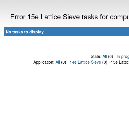
Error 15e Lattice Sieve tasks for com
No tasks to display
State:
All
(0) ·
In pro
Application:
All
(0) ·
14e Lattice Sieve
(0) · 15e Latti