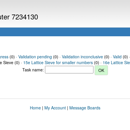
puter 7234130
gress
(0) ·
Validation pending
(0) ·
Validation inconclusive
(0) ·
Valid
(0) 
ce Sieve (0) ·
15e Lattice Sieve for smaller numbers
(0) ·
16e Lattice Si
Task name:
Home
|
My Account
|
Message Boards