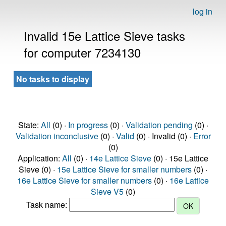
log in
Invalid 15e Lattice Sieve tasks
for computer 7234130
No tasks to display
State:
All
(0) ·
In progress
(0) ·
Validation pending
(0) ·
Validation inconclusive
(0) ·
Valid
(0) · Invalid (0) ·
Error
(0)
Application:
All
(0) ·
14e Lattice Sieve
(0) · 15e Lattice
Sieve (0) ·
15e Lattice Sieve for smaller numbers
(0) ·
16e Lattice Sieve for smaller numbers
(0) ·
16e Lattice
Sieve V5
(0)
Task name: