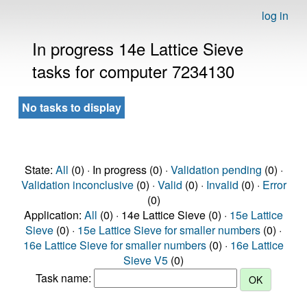
log in
In progress 14e Lattice Sieve
tasks for computer 7234130
No tasks to display
State:
All
(0) · In progress (0) ·
Validation pending
(0) ·
Validation inconclusive
(0) ·
Valid
(0) ·
Invalid
(0) ·
Error
(0)
Application:
All
(0) · 14e Lattice Sieve (0) ·
15e Lattice
Sieve
(0) ·
15e Lattice Sieve for smaller numbers
(0) ·
16e Lattice Sieve for smaller numbers
(0) ·
16e Lattice
Sieve V5
(0)
Task name: