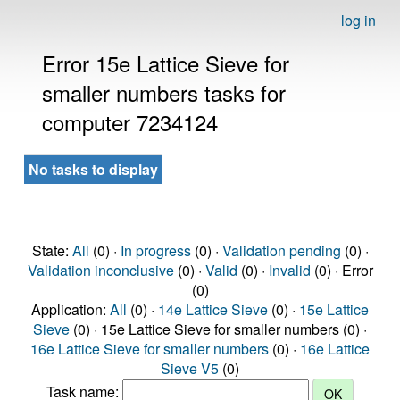
log in
Error 15e Lattice Sieve for
smaller numbers tasks for
computer 7234124
No tasks to display
State:
All
(0) ·
In progress
(0) ·
Validation pending
(0) ·
Validation inconclusive
(0) ·
Valid
(0) ·
Invalid
(0) · Error
(0)
Application:
All
(0) ·
14e Lattice Sieve
(0) ·
15e Lattice
Sieve
(0) · 15e Lattice Sieve for smaller numbers (0) ·
16e Lattice Sieve for smaller numbers
(0) ·
16e Lattice
Sieve V5
(0)
Task name: