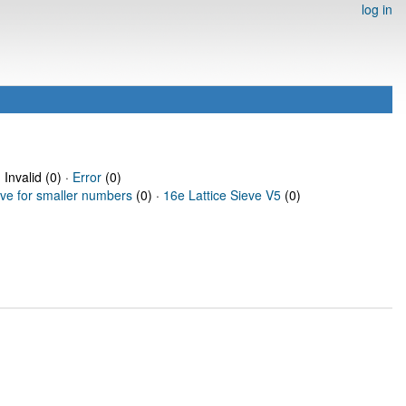
log in
 Invalid (0) ·
Error
(0)
eve for smaller numbers
(0) ·
16e Lattice Sieve V5
(0)