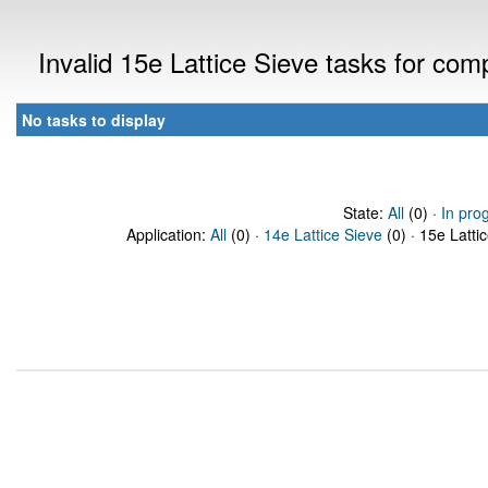
Invalid 15e Lattice Sieve tasks for co
No tasks to display
State:
All
(0) ·
In pro
Application:
All
(0) ·
14e Lattice Sieve
(0) · 15e Latti