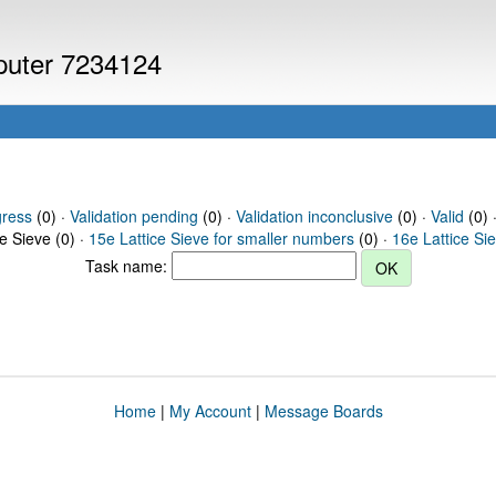
mputer 7234124
gress
(0) ·
Validation pending
(0) ·
Validation inconclusive
(0) ·
Valid
(0) ·
ce Sieve (0) ·
15e Lattice Sieve for smaller numbers
(0) ·
16e Lattice Si
Task name:
Home
|
My Account
|
Message Boards