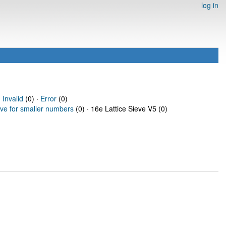
log in
·
Invalid
(0) ·
Error
(0)
eve for smaller numbers
(0) · 16e Lattice Sieve V5 (0)