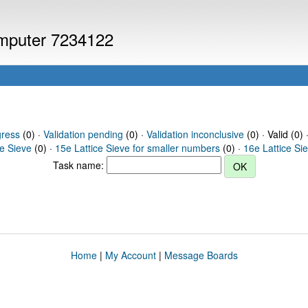
computer 7234122
gress
(0) ·
Validation pending
(0) ·
Validation inconclusive
(0) · Valid (0) 
ce Sieve
(0) ·
15e Lattice Sieve for smaller numbers
(0) ·
16e Lattice Si
Task name:
Home
|
My Account
|
Message Boards