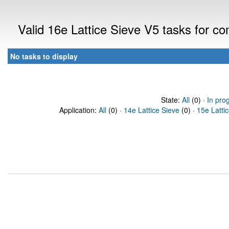
Valid 16e Lattice Sieve V5 tasks for 
No tasks to display
State:
All
(0) ·
In pro
Application:
All
(0) ·
14e Lattice Sieve
(0) ·
15e Latti