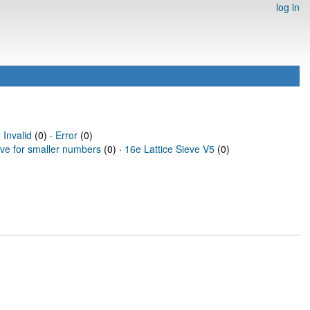
log in
·
Invalid
(0) ·
Error
(0)
eve for smaller numbers
(0) ·
16e Lattice Sieve V5
(0)