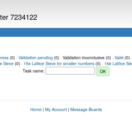
uter 7234122
gress
(0) ·
Validation pending
(0) · Validation inconclusive (0) ·
Valid
(0) 
ce Sieve
(0) ·
15e Lattice Sieve for smaller numbers
(0) ·
16e Lattice Si
Task name:
Home
|
My Account
|
Message Boards