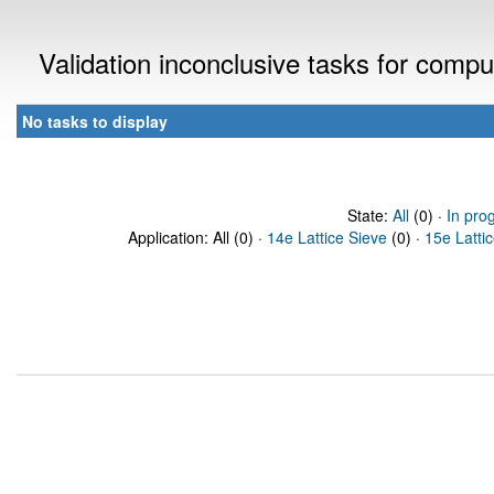
Validation inconclusive tasks for comp
No tasks to display
State:
All
(0) ·
In pro
Application: All (0) ·
14e Lattice Sieve
(0) ·
15e Latti