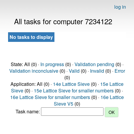
log in
All tasks for computer 7234122
No tasks to display
State: All (0) ·
In progress
(0) ·
Validation pending
(0) ·
Validation inconclusive
(0) ·
Valid
(0) ·
Invalid
(0) ·
Error
(0)
Application: All (0) ·
14e Lattice Sieve
(0) ·
15e Lattice
Sieve
(0) ·
15e Lattice Sieve for smaller numbers
(0) ·
16e Lattice Sieve for smaller numbers
(0) ·
16e Lattice
Sieve V5
(0)
Task name: