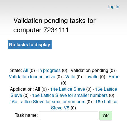
log in
Validation pending tasks for
computer 7234111
No tasks to display
State:
All
(0) ·
In progress
(0) · Validation pending (0) ·
Validation inconclusive
(0) ·
Valid
(0) ·
Invalid
(0) ·
Error
(0)
Application: All (0) ·
14e Lattice Sieve
(0) ·
15e Lattice
Sieve
(0) ·
15e Lattice Sieve for smaller numbers
(0) ·
16e Lattice Sieve for smaller numbers
(0) ·
16e Lattice
Sieve V5
(0)
Task name: