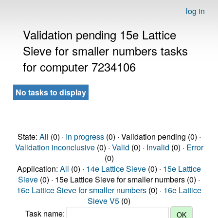
log in
Validation pending 15e Lattice
Sieve for smaller numbers tasks
for computer 7234106
No tasks to display
State:
All
(0) ·
In progress
(0) · Validation pending (0) ·
Validation inconclusive
(0) ·
Valid
(0) ·
Invalid
(0) ·
Error
(0)
Application:
All
(0) ·
14e Lattice Sieve
(0) ·
15e Lattice
Sieve
(0) · 15e Lattice Sieve for smaller numbers (0) ·
16e Lattice Sieve for smaller numbers
(0) ·
16e Lattice
Sieve V5
(0)
Task name: