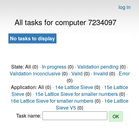
log in
All tasks for computer 7234097
No tasks to display
State: All (0) ·
In progress
(0) ·
Validation pending
(0) ·
Validation inconclusive
(0) ·
Valid
(0) ·
Invalid
(0) ·
Error
(0)
Application: All (0) ·
14e Lattice Sieve
(0) ·
15e Lattice
Sieve
(0) ·
15e Lattice Sieve for smaller numbers
(0) ·
16e Lattice Sieve for smaller numbers
(0) ·
16e Lattice
Sieve V5
(0)
Task name: