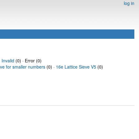
log in
·
Invalid
(0) · Error (0)
eve for smaller numbers
(0) ·
16e Lattice Sieve V5
(0)