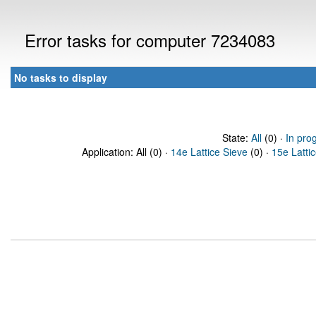
Error tasks for computer 7234083
No tasks to display
State:
All
(0) ·
In pro
Application: All (0) ·
14e Lattice Sieve
(0) ·
15e Latti