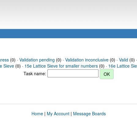
gress
(0) ·
Validation pending
(0) ·
Validation inconclusive
(0) ·
Valid
(0) 
ce Sieve
(0) ·
15e Lattice Sieve for smaller numbers
(0) ·
16e Lattice Si
Task name:
Home
|
My Account
|
Message Boards