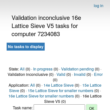
log in
Validation inconclusive 16e
Lattice Sieve V5 tasks for
computer 7234083
No tasks to display
State:
All
(0) ·
In progress
(0) ·
Validation pending
(0) ·
Validation inconclusive (0) ·
Valid
(0) ·
Invalid
(0) ·
Error
(0)
Application:
All
(0) ·
14e Lattice Sieve
(0) ·
15e Lattice
Sieve
(0) ·
15e Lattice Sieve for smaller numbers
(0) ·
16e Lattice Sieve for smaller numbers
(0) · 16e Lattice
Sieve V5 (0)
Task name: