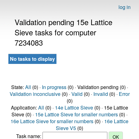
log in
Validation pending 15e Lattice
Sieve tasks for computer
7234083
No tasks to display
State:
All
(0) ·
In progress
(0) · Validation pending (0) ·
Validation inconclusive
(0) ·
Valid
(0) ·
Invalid
(0) ·
Error
(0)
Application:
All
(0) ·
14e Lattice Sieve
(0) · 15e Lattice
Sieve (0) ·
15e Lattice Sieve for smaller numbers
(0) ·
16e Lattice Sieve for smaller numbers
(0) ·
16e Lattice
Sieve V5
(0)
Task name: