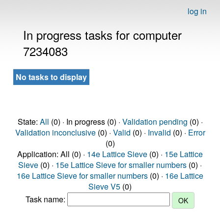
log in
In progress tasks for computer
7234083
No tasks to display
State:
All
(0) · In progress (0) ·
Validation pending
(0) ·
Validation inconclusive
(0) ·
Valid
(0) ·
Invalid
(0) ·
Error
(0)
Application: All (0) ·
14e Lattice Sieve
(0) ·
15e Lattice
Sieve
(0) ·
15e Lattice Sieve for smaller numbers
(0) ·
16e Lattice Sieve for smaller numbers
(0) ·
16e Lattice
Sieve V5
(0)
Task name: