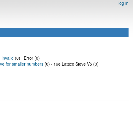
log in
·
Invalid
(0) · Error (0)
eve for smaller numbers
(0) · 16e Lattice Sieve V5 (0)