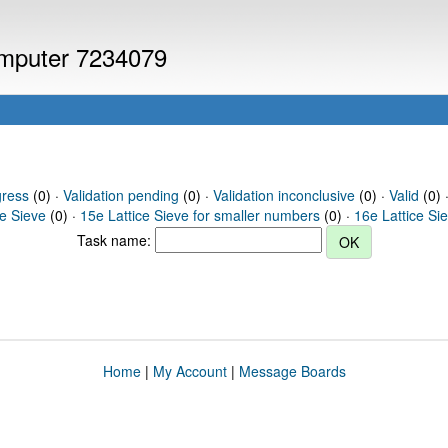
computer 7234079
gress
(0) ·
Validation pending
(0) ·
Validation inconclusive
(0) ·
Valid
(0) 
ce Sieve
(0) ·
15e Lattice Sieve for smaller numbers
(0) ·
16e Lattice Si
Task name:
Home
|
My Account
|
Message Boards