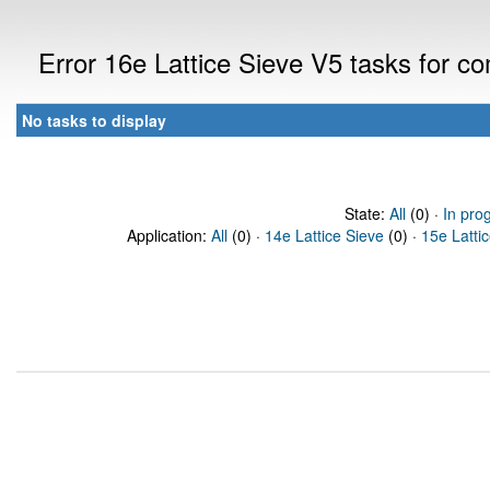
Error 16e Lattice Sieve V5 tasks for 
No tasks to display
State:
All
(0) ·
In pro
Application:
All
(0) ·
14e Lattice Sieve
(0) ·
15e Latti