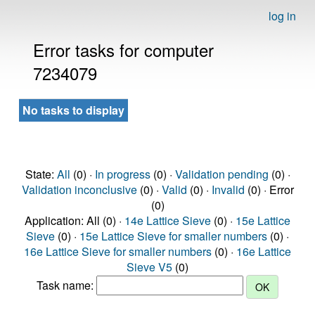
log in
Error tasks for computer
7234079
No tasks to display
State:
All
(0) ·
In progress
(0) ·
Validation pending
(0) ·
Validation inconclusive
(0) ·
Valid
(0) ·
Invalid
(0) · Error
(0)
Application: All (0) ·
14e Lattice Sieve
(0) ·
15e Lattice
Sieve
(0) ·
15e Lattice Sieve for smaller numbers
(0) ·
16e Lattice Sieve for smaller numbers
(0) ·
16e Lattice
Sieve V5
(0)
Task name: