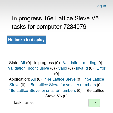
log in
In progress 16e Lattice Sieve V5
tasks for computer 7234079
No tasks to display
State:
All
(0) · In progress (0) ·
Validation pending
(0) ·
Validation inconclusive
(0) ·
Valid
(0) ·
Invalid
(0) ·
Error
(0)
Application:
All
(0) ·
14e Lattice Sieve
(0) ·
15e Lattice
Sieve
(0) ·
15e Lattice Sieve for smaller numbers
(0) ·
16e Lattice Sieve for smaller numbers
(0) · 16e Lattice
Sieve V5 (0)
Task name: