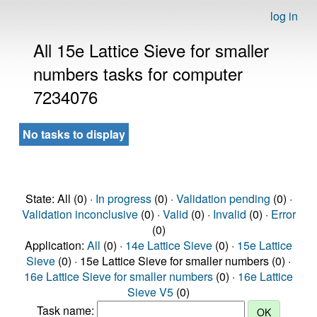
log in
All 15e Lattice Sieve for smaller
numbers tasks for computer
7234076
No tasks to display
State: All (0) ·
In progress
(0) ·
Validation pending
(0) ·
Validation inconclusive
(0) ·
Valid
(0) ·
Invalid
(0) ·
Error
(0)
Application:
All
(0) ·
14e Lattice Sieve
(0) ·
15e Lattice
Sieve
(0) · 15e Lattice Sieve for smaller numbers (0) ·
16e Lattice Sieve for smaller numbers
(0) ·
16e Lattice
Sieve V5
(0)
Task name: