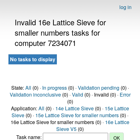
log in
Invalid 16e Lattice Sieve for
smaller numbers tasks for
computer 7234071
No tasks to display
State:
All
(0) ·
In progress
(0) ·
Validation pending
(0) ·
Validation inconclusive
(0) ·
Valid
(0) · Invalid (0) ·
Error
(0)
Application:
All
(0) ·
14e Lattice Sieve
(0) ·
15e Lattice
Sieve
(0) ·
15e Lattice Sieve for smaller numbers
(0) ·
16e Lattice Sieve for smaller numbers (0) ·
16e Lattice
Sieve V5
(0)
Task name: