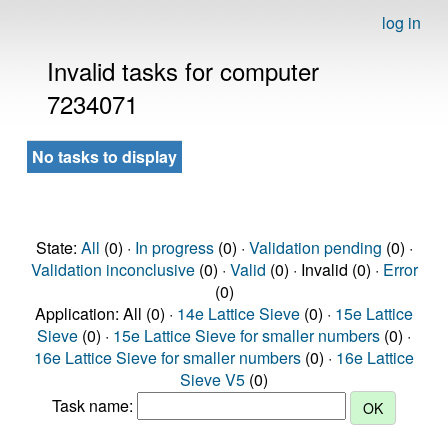
log in
Invalid tasks for computer
7234071
No tasks to display
State:
All
(0) ·
In progress
(0) ·
Validation pending
(0) ·
Validation inconclusive
(0) ·
Valid
(0) · Invalid (0) ·
Error
(0)
Application: All (0) ·
14e Lattice Sieve
(0) ·
15e Lattice
Sieve
(0) ·
15e Lattice Sieve for smaller numbers
(0) ·
16e Lattice Sieve for smaller numbers
(0) ·
16e Lattice
Sieve V5
(0)
Task name: