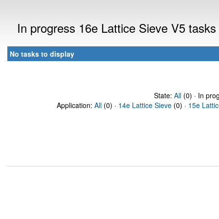
In progress 16e Lattice Sieve V5 task
No tasks to display
State:
All
(0) · In pro
Application:
All
(0) ·
14e Lattice Sieve
(0) ·
15e Latti