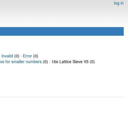
log in
·
Invalid
(0) ·
Error
(0)
eve for smaller numbers
(0) · 16e Lattice Sieve V5 (0)