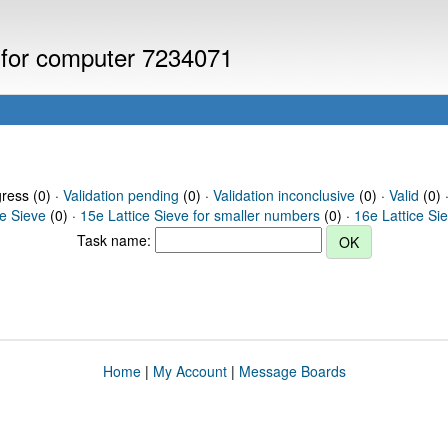
s for computer 7234071
gress (0) ·
Validation pending
(0) ·
Validation inconclusive
(0) ·
Valid
(0) 
ce Sieve
(0) ·
15e Lattice Sieve for smaller numbers
(0) ·
16e Lattice Si
Task name:
Home
|
My Account
|
Message Boards