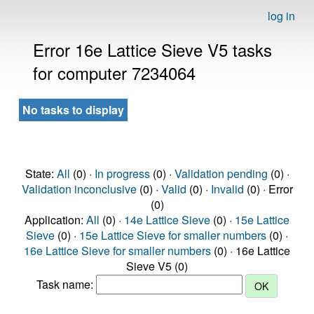
log in
Error 16e Lattice Sieve V5 tasks
for computer 7234064
No tasks to display
State:
All
(0) ·
In progress
(0) ·
Validation pending
(0) ·
Validation inconclusive
(0) ·
Valid
(0) ·
Invalid
(0) · Error
(0)
Application:
All
(0) ·
14e Lattice Sieve
(0) ·
15e Lattice
Sieve
(0) ·
15e Lattice Sieve for smaller numbers
(0) ·
16e Lattice Sieve for smaller numbers
(0) · 16e Lattice
Sieve V5 (0)
Task name: