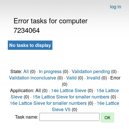
log in
Error tasks for computer
7234064
No tasks to display
State:
All
(0) ·
In progress
(0) ·
Validation pending
(0) ·
Validation inconclusive
(0) ·
Valid
(0) ·
Invalid
(0) · Error
(0)
Application: All (0) ·
14e Lattice Sieve
(0) ·
15e Lattice
Sieve
(0) ·
15e Lattice Sieve for smaller numbers
(0) ·
16e Lattice Sieve for smaller numbers
(0) ·
16e Lattice
Sieve V5
(0)
Task name: