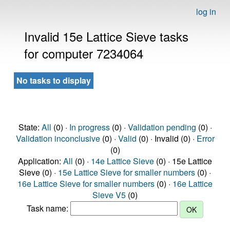
log in
Invalid 15e Lattice Sieve tasks
for computer 7234064
No tasks to display
State:
All
(0) ·
In progress
(0) ·
Validation pending
(0) ·
Validation inconclusive
(0) ·
Valid
(0) · Invalid (0) ·
Error
(0)
Application:
All
(0) ·
14e Lattice Sieve
(0) · 15e Lattice
Sieve (0) ·
15e Lattice Sieve for smaller numbers
(0) ·
16e Lattice Sieve for smaller numbers
(0) ·
16e Lattice
Sieve V5
(0)
Task name: