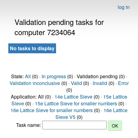
log in
Validation pending tasks for
computer 7234064
No tasks to display
State:
All
(0) ·
In progress
(0) · Validation pending (0) ·
Validation inconclusive
(0) ·
Valid
(0) ·
Invalid
(0) ·
Error
(0)
Application: All (0) ·
14e Lattice Sieve
(0) ·
15e Lattice
Sieve
(0) ·
15e Lattice Sieve for smaller numbers
(0) ·
16e Lattice Sieve for smaller numbers
(0) ·
16e Lattice
Sieve V5
(0)
Task name: