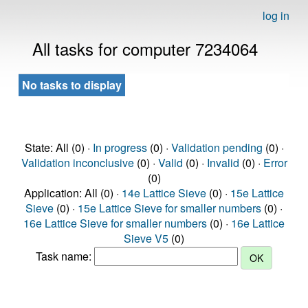
log in
All tasks for computer 7234064
No tasks to display
State: All (0) ·
In progress
(0) ·
Validation pending
(0) ·
Validation inconclusive
(0) ·
Valid
(0) ·
Invalid
(0) ·
Error
(0)
Application: All (0) ·
14e Lattice Sieve
(0) ·
15e Lattice
Sieve
(0) ·
15e Lattice Sieve for smaller numbers
(0) ·
16e Lattice Sieve for smaller numbers
(0) ·
16e Lattice
Sieve V5
(0)
Task name: