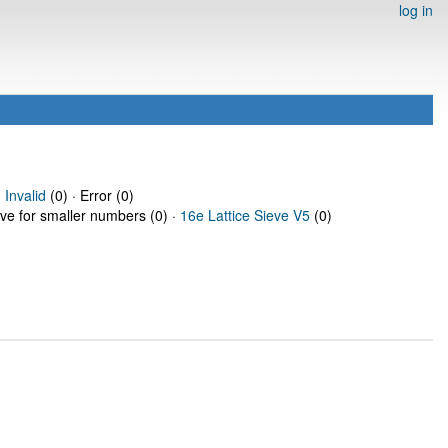
log in
·
Invalid
(0) · Error (0)
eve for smaller numbers (0) ·
16e Lattice Sieve V5
(0)