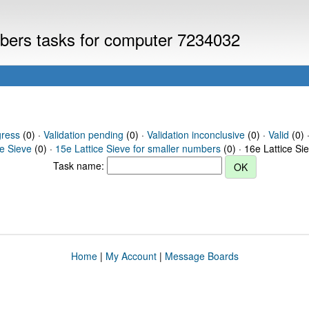
umbers tasks for computer 7234032
gress
(0) ·
Validation pending
(0) ·
Validation inconclusive
(0) ·
Valid
(0) 
ce Sieve
(0) ·
15e Lattice Sieve for smaller numbers
(0) · 16e Lattice Si
Task name:
Home
|
My Account
|
Message Boards