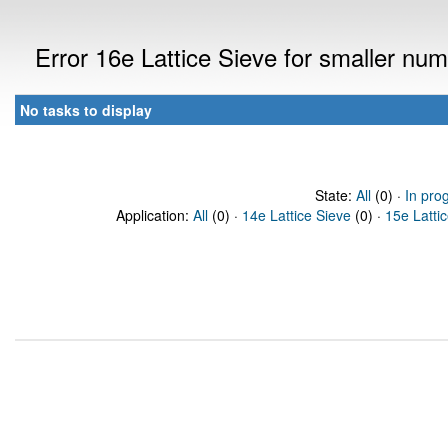
Error 16e Lattice Sieve for smaller n
No tasks to display
State:
All
(0) ·
In pro
Application:
All
(0) ·
14e Lattice Sieve
(0) ·
15e Latti