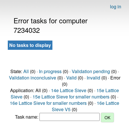
log in
Error tasks for computer
7234032
No tasks to display
State:
All
(0) ·
In progress
(0) ·
Validation pending
(0) ·
Validation inconclusive
(0) ·
Valid
(0) ·
Invalid
(0) · Error
(0)
Application: All (0) ·
14e Lattice Sieve
(0) ·
15e Lattice
Sieve
(0) ·
15e Lattice Sieve for smaller numbers
(0) ·
16e Lattice Sieve for smaller numbers
(0) ·
16e Lattice
Sieve V5
(0)
Task name: