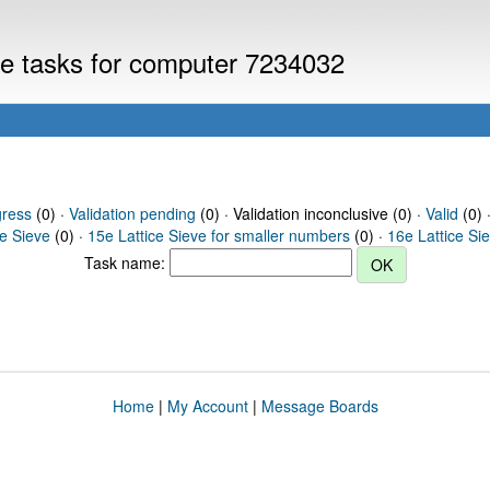
eve tasks for computer 7234032
gress
(0) ·
Validation pending
(0) · Validation inconclusive (0) ·
Valid
(0) 
ce Sieve
(0) ·
15e Lattice Sieve for smaller numbers
(0) ·
16e Lattice Si
Task name:
Home
|
My Account
|
Message Boards