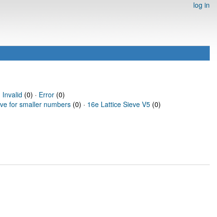
log in
·
Invalid
(0) ·
Error
(0)
eve for smaller numbers
(0) ·
16e Lattice Sieve V5
(0)