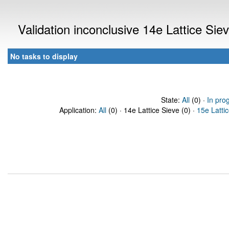
Validation inconclusive 14e Lattice Si
No tasks to display
State:
All
(0) ·
In pro
Application:
All
(0) · 14e Lattice Sieve (0) ·
15e Latti