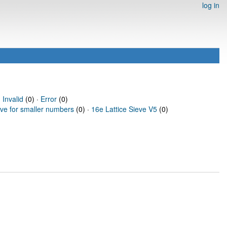
log in
·
Invalid
(0) ·
Error
(0)
eve for smaller numbers
(0) ·
16e Lattice Sieve V5
(0)