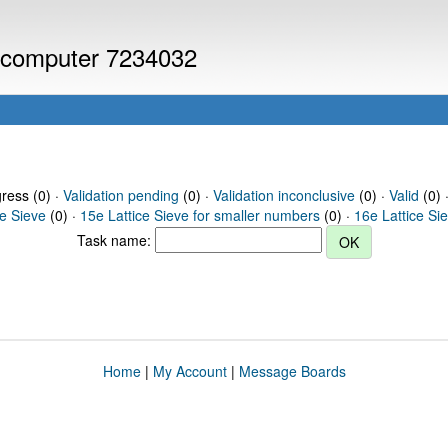
or computer 7234032
gress (0) ·
Validation pending
(0) ·
Validation inconclusive
(0) ·
Valid
(0) 
ce Sieve
(0) ·
15e Lattice Sieve for smaller numbers
(0) ·
16e Lattice Si
Task name:
Home
|
My Account
|
Message Boards