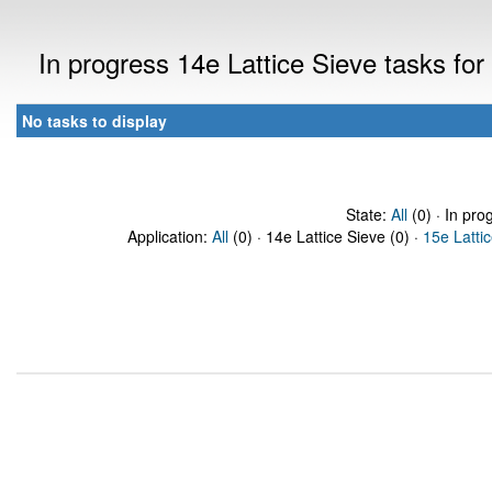
In progress 14e Lattice Sieve tasks f
No tasks to display
State:
All
(0) · In pro
Application:
All
(0) · 14e Lattice Sieve (0) ·
15e Latti