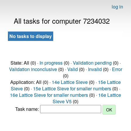
log in
All tasks for computer 7234032
No tasks to display
State: All (0) ·
In progress
(0) ·
Validation pending
(0) ·
Validation inconclusive
(0) ·
Valid
(0) ·
Invalid
(0) ·
Error
(0)
Application: All (0) ·
14e Lattice Sieve
(0) ·
15e Lattice
Sieve
(0) ·
15e Lattice Sieve for smaller numbers
(0) ·
16e Lattice Sieve for smaller numbers
(0) ·
16e Lattice
Sieve V5
(0)
Task name: