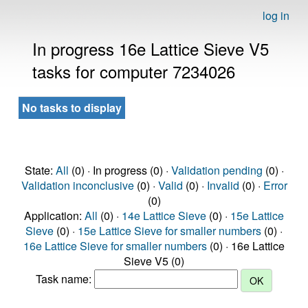
log in
In progress 16e Lattice Sieve V5
tasks for computer 7234026
No tasks to display
State:
All
(0) · In progress (0) ·
Validation pending
(0) ·
Validation inconclusive
(0) ·
Valid
(0) ·
Invalid
(0) ·
Error
(0)
Application:
All
(0) ·
14e Lattice Sieve
(0) ·
15e Lattice
Sieve
(0) ·
15e Lattice Sieve for smaller numbers
(0) ·
16e Lattice Sieve for smaller numbers
(0) · 16e Lattice
Sieve V5 (0)
Task name: