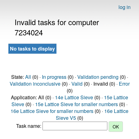
log in
Invalid tasks for computer
7234024
No tasks to display
State:
All
(0) ·
In progress
(0) ·
Validation pending
(0) ·
Validation inconclusive
(0) ·
Valid
(0) · Invalid (0) ·
Error
(0)
Application: All (0) ·
14e Lattice Sieve
(0) ·
15e Lattice
Sieve
(0) ·
15e Lattice Sieve for smaller numbers
(0) ·
16e Lattice Sieve for smaller numbers
(0) ·
16e Lattice
Sieve V5
(0)
Task name: