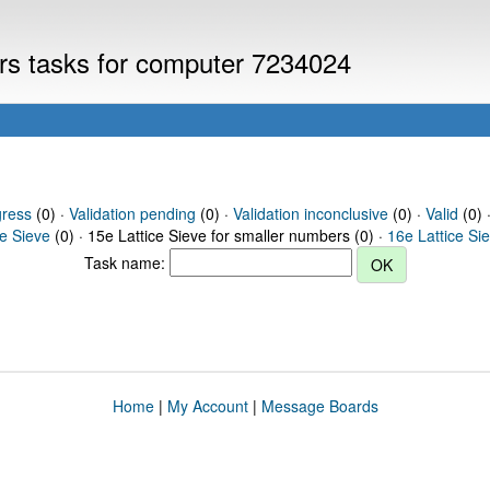
ers tasks for computer 7234024
gress
(0) ·
Validation pending
(0) ·
Validation inconclusive
(0) ·
Valid
(0) 
ce Sieve
(0) · 15e Lattice Sieve for smaller numbers (0) ·
16e Lattice Si
Task name:
Home
|
My Account
|
Message Boards