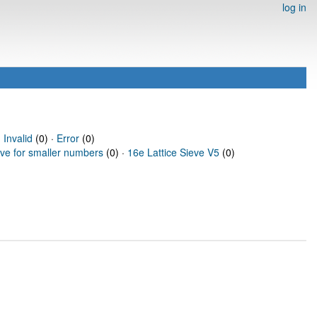
log in
·
Invalid
(0) ·
Error
(0)
eve for smaller numbers
(0) ·
16e Lattice Sieve V5
(0)