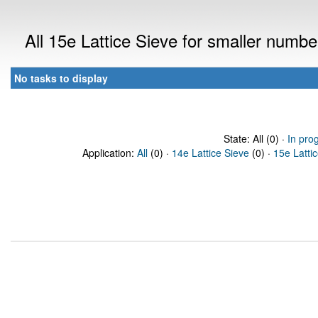
All 15e Lattice Sieve for smaller numb
No tasks to display
State: All (0) ·
In pro
Application:
All
(0) ·
14e Lattice Sieve
(0) ·
15e Latti